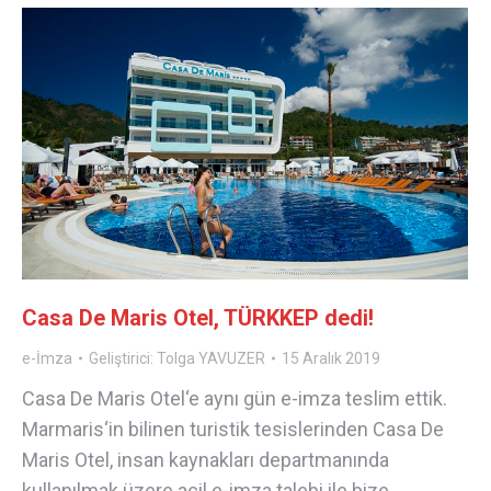
Casa De Maris Otel, TÜRKKEP dedi!
e-İmza
Geliştirici:
Tolga YAVUZER
15 Aralık 2019
Casa De Maris Otel‘e aynı gün e-imza teslim ettik.
Marmaris‘in bilinen turistik tesislerinden Casa De
Maris Otel, insan kaynakları departmanında
kullanılmak üzere acil e-imza talebi ile bize