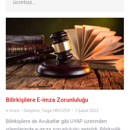
ücretsiz…
Bilirkişilere E-imza Zorunluluğu
e-İmza
Geliştirici:
Tolga YAVUZER
7 Şubat 2022
Bilirkişilere de Avukatlar gibi UYAP üzerinden
işlemlerinde e-imza zorunluluğu getirildi. Bilirkişilik