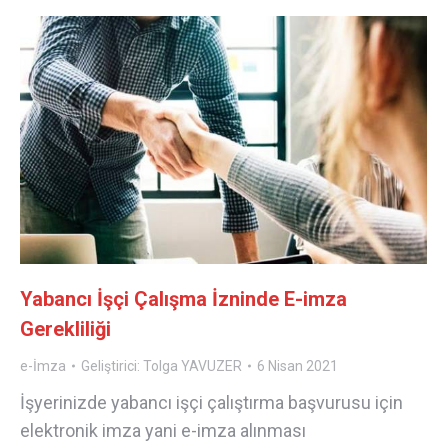
Yabancı İşçi Çalışma İzninde E-imza
Gerekliliği
e-İmza
Geliştirici:
Tolga YAVUZER
6 Nisan 2021
İşyerinizde yabancı işçi çalıştırma başvurusu için
elektronik imza yani e-imza alınması