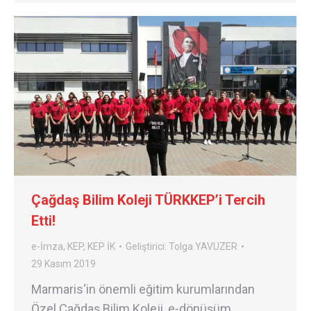
Çağdaş Bilim Koleji TÜRKKEP’i Tercih
Etti!
e-İmza
,
KEP
,
KEP İK
Geliştirici:
Tolga YAVUZER
29 Kasım 2019
Marmaris‘in önemli eğitim kurumlarından
Özel Çağdaş Bilim Koleji, e-dönüşüm