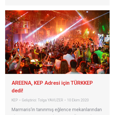
AREENA, KEP Adresi için TÜRKKEP
dedi!
KEP
Geliştirici:
Tolga YAVUZER
10 Ekim 2020
Marmaris’in tanınmış eğlence mekanlarından