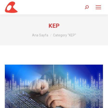
Search:
KEP
You are here:
Ana Sayfa
Category "KEP"