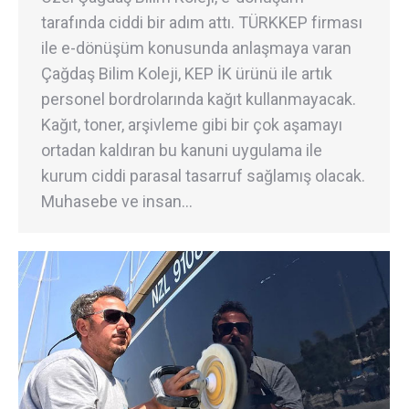
tarafında ciddi bir adım attı. TÜRKKEP firması
ile e-dönüşüm konusunda anlaşmaya varan
Çağdaş Bilim Koleji, KEP İK ürünü ile artık
personel bordrolarında kağıt kullanmayacak.
Kağıt, toner, arşivleme gibi bir çok aşamayı
ortadan kaldıran bu kanuni uygulama ile
kurum ciddi parasal tasarruf sağlamış olacak.
Muhasebe ve insan…