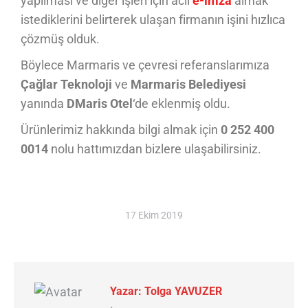
yapılması ve diğer işleri için acil
e-imza
almak
istediklerini belirterek ulaşan firmanın işini hızlıca
çözmüş olduk.
Böylece Marmaris ve çevresi referanslarımıza
Çağlar Teknoloji
ve
Marmaris Belediyesi
yanında
DMaris Otel
‘de eklenmiş oldu.
Ürünlerimiz hakkında bilgi almak için
0 252 400
0014
nolu hattımızdan bizlere ulaşabilirsiniz.
17 Ekim 2019
Yazar:
Tolga YAVUZER