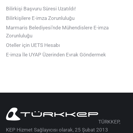
Bilirkişi Başvuru Süresi Uzatıldı!
Bilirkişilere E-imza Zorunluluğu
Marmaris Belediyesi’nde Mühendislere E-imza
Zorunluluğu
Oteller için UETS Hesabı
E-imza İle UYAP Üzerinden Evrak Göndermek
TÜRKKEP,
KEP Hizmet Sağlayıcısı olarak, 25 Şubat 2013